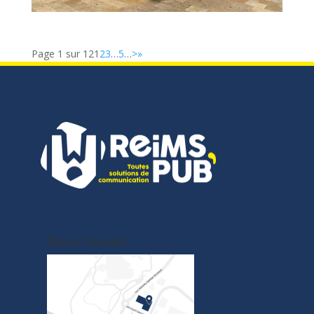
Page 1 sur 12
1
2
3
…
5
…
>
»
Nous trouver