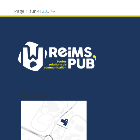
Page 1 sur 4
1
2
3
…
>
»
Nous trouver