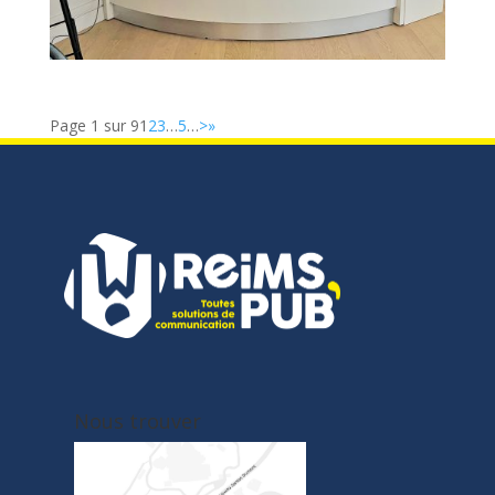
Page 1 sur 9
1
2
3
…
5
…
>
»
Nous trouver