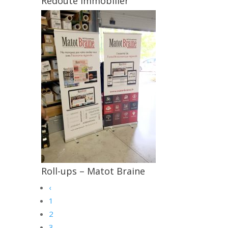
Redouté Immobilier
Roll-ups – Matot Braine
‹
1
2
3