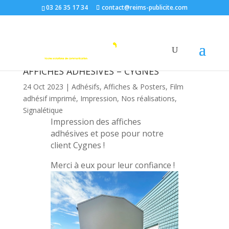
03 26 35 17 34
contact@reims-publicite.com
AFFICHES ADHÉSIVES – CYGNES
24 Oct 2023
|
Adhésifs
,
Affiches & Posters
,
Film
adhésif imprimé
,
Impression
,
Nos réalisations
,
Signalétique
Impression des affiches
adhésives et pose pour notre
client Cygnes !
Merci à eux pour leur confiance !