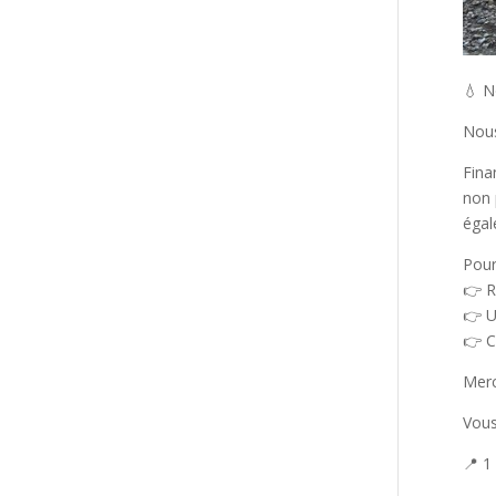
💧 N
Nous
Fina
non 
égal
Pour
👉 R
👉 U
👉 C
Merc
Vous
📍 1