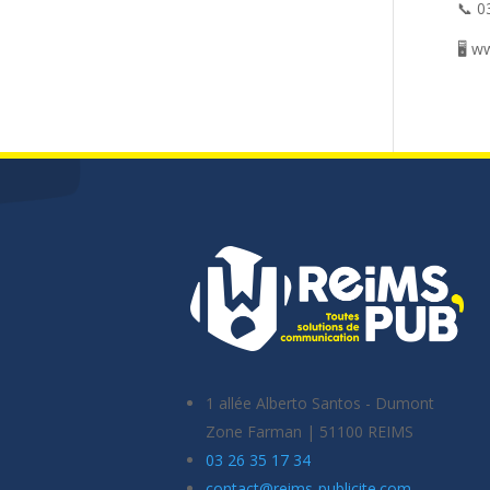
📞 0
🖥️ 
1 allée Alberto Santos - Dumont
Zone Farman
|
51100 REIMS
03 26 35 17 34
contact@reims-publicite.com