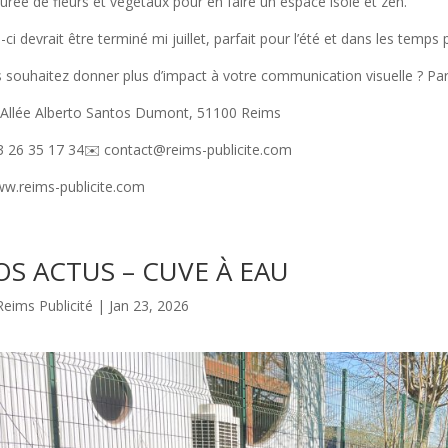
urée de fleurs et végétaux pour en faire un espace isolé et zen.
i-ci devrait être terminé mi juillet, parfait pour l’été et dans les temps
 souhaitez donner plus d’impact à votre communication visuelle ? Par
 Allée Alberto Santos Dumont, 51100 Reims
3 26 35 17 34✉️ contact@reims-publicite.com
www.reims-publicite.com
S ACTUS – CUVE À EAU
Reims Publicité
|
Jan 23, 2026