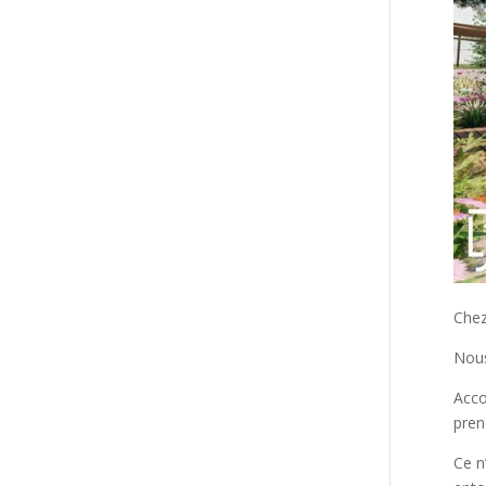
Chez
Nous
Acco
pren
Ce n