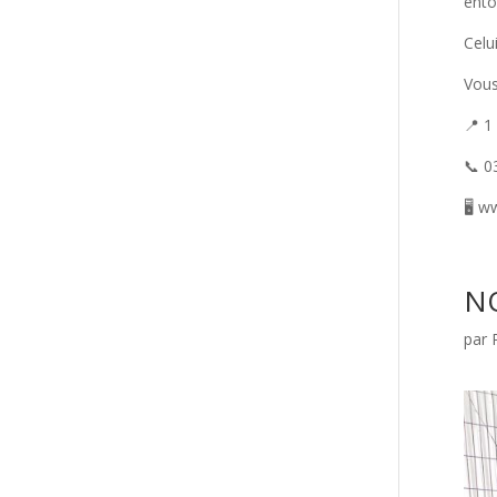
ento
Celu
Vous
📍 1
📞 0
🖥️ 
NO
par