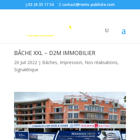
03 26 35 17 34
contact@reims-publicite.com
BÂCHE XXL – D2M IMMOBILIER
20 Juil 2022
|
Bâches
,
Impression
,
Nos réalisations
,
Signalétique