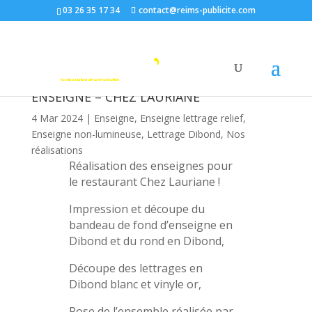
03 26 35 17 34
contact@reims-publicite.com
ENSEIGNE – CHEZ LAURIANE
4 Mar 2024
|
Enseigne
,
Enseigne lettrage relief
,
Enseigne non-lumineuse
,
Lettrage Dibond
,
Nos
réalisations
Réalisation des enseignes pour
le restaurant Chez Lauriane !
Impression et découpe du
bandeau de fond d’enseigne en
Dibond et du rond en Dibond,
Découpe des lettrages en
Dibond blanc et vinyle or,
Pose de l’ensemble réalisée par