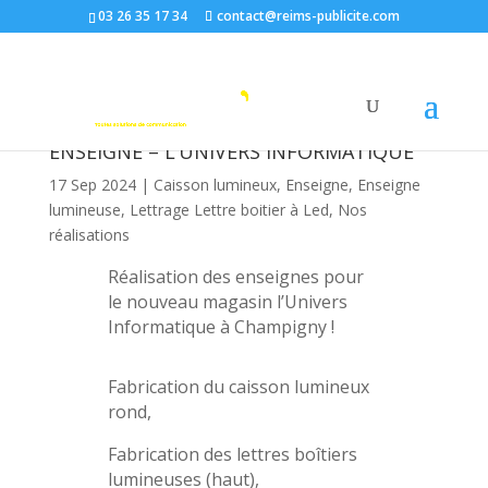
03 26 35 17 34
contact@reims-publicite.com
ENSEIGNE – L’UNIVERS INFORMATIQUE
17 Sep 2024
|
Caisson lumineux
,
Enseigne
,
Enseigne
lumineuse
,
Lettrage Lettre boitier à Led
,
Nos
réalisations
Réalisation des enseignes pour
le nouveau magasin l’Univers
Informatique à Champigny !
Fabrication du caisson lumineux
rond,
Fabrication des lettres boîtiers
lumineuses (haut),