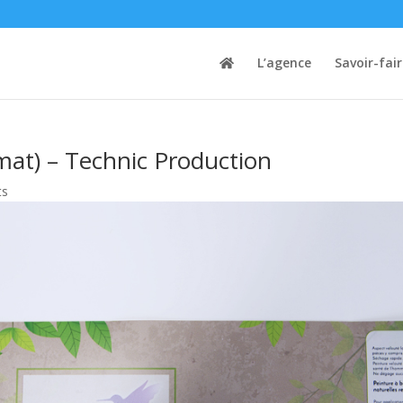
L’agence
Savoir-fai
(mat) – Technic Production
ts