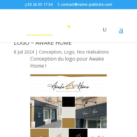
03 26 35 17 34
contact@reims-publicite.com
LOGO – AWAKE HOME
8 Juil 2024
|
Conception
,
Logo
,
Nos réalisations
Conception du logo pour Awake
Home !