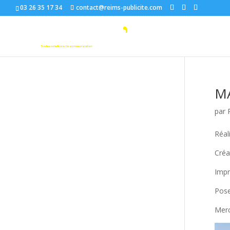
03 26 35 17 34
contact@reims-publicite.com
M
par
Réal
Créa
Impr
Pose
Merc