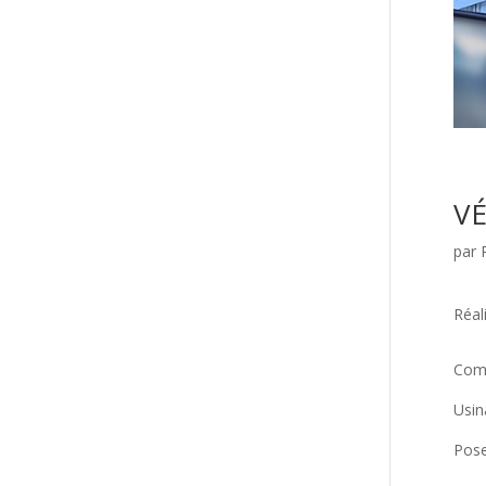
V
par
Réal
Comp
Usin
Pose