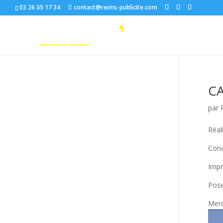
03 26 35 17 34
contact@reims-publicite.com
CA
par
Réal
Conc
Impr
Pose
Merc