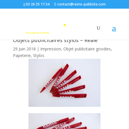
03 26 35 17 34
contact@reims-publicite.com
Objets publicitaires stylos – Reale
29 Juin 2018
|
Impression
,
Objet publicitaire goodies
,
Papeterie
,
Stylos