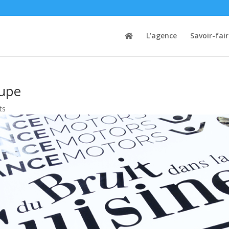
L’agence
Savoir-fai
oupe
ts