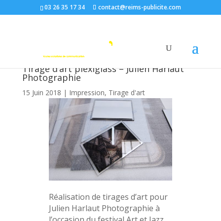
03 26 35 17 34
contact@reims-publicite.com
Tirage d’art plexiglass – Julien Harlaut
Photographie
15 Juin 2018
|
Impression
,
Tirage d'art
Réalisation de tirages d’art pour
Julien Harlaut Photographie à
l’occasion du festival Art et Jazz