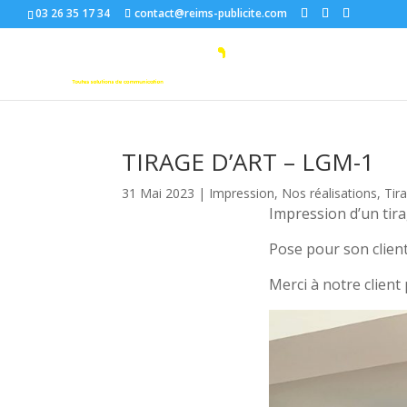
03 26 35 17 34
contact@reims-publicite.com
TIRAGE D’ART – LGM-1
31 Mai 2023
|
Impression
,
Nos réalisations
,
Tir
Impression d’un tirag
Pose pour son client
Merci à notre client