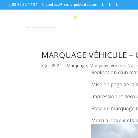
03 26 35 17 34
contact@reims-publicite.com
MARQUAGE VÉHICULE – 
8 Juil 2024
|
Marquage
,
Marquage voiture
,
Nos r
Réalisation d’un ma
Mise en page de la 
Impression et décou
Pose du marquage ré
Merci à nos clients p