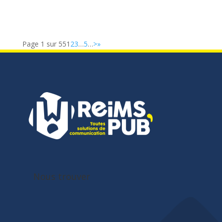
Page 1 sur 55
1
2
3
…
5
…
>
»
Nous trouver