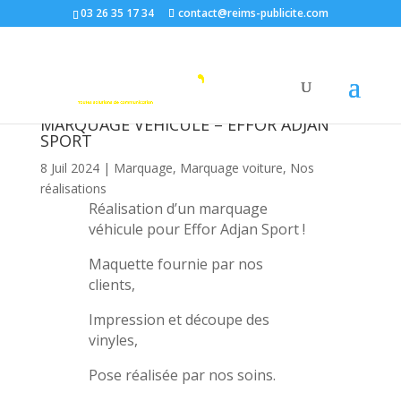
03 26 35 17 34
contact@reims-publicite.com
MARQUAGE VÉHICULE – EFFOR ADJAN
SPORT
8 Juil 2024
|
Marquage
,
Marquage voiture
,
Nos
réalisations
Réalisation d’un marquage
véhicule pour Effor Adjan Sport !
Maquette fournie par nos
clients,
Impression et découpe des
vinyles,
Pose réalisée par nos soins.