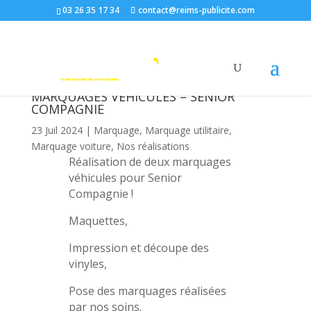
03 26 35 17 34
contact@reims-publicite.com
MARQUAGES VÉHICULES – SENIOR
COMPAGNIE
23 Juil 2024
|
Marquage
,
Marquage utilitaire
,
Marquage voiture
,
Nos réalisations
Réalisation de deux marquages
véhicules pour Senior
Compagnie !
Maquettes,
Impression et découpe des
vinyles,
Pose des marquages réalisées
par nos soins.